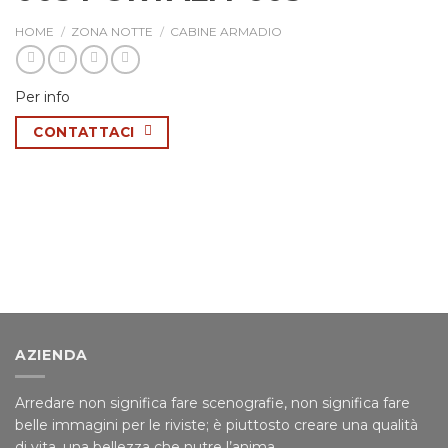
HOME
/
ZONA NOTTE
/
CABINE ARMADIO
Per info
CONTATTACI
AZIENDA
Arredare non significa fare scenografie, non significa fare
belle immagini per le riviste; è piuttosto creare una qualità
di vita, una bellezza che nutre l’anima.