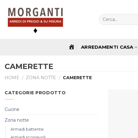
Salta
ai
contenuti
Cerca:
ARREDAMENTI CASA
HOME
CAMERETTE
HOME
/
ZONA NOTTE
/
CAMERETTE
CATEGORIE PRODOTTO
Cucine
Zona notte
Armadi battente
Armadi scorrevoli