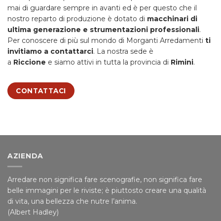
mai di guardare sempre in avanti ed è per questo che il
nostro reparto di produzione è dotato di
macchinari di
ultima generazione e strumentazioni professionali
.
Per conoscere di più sul mondo di Morganti Arredamenti
ti
invitiamo a contattarci
. La nostra sede è
a
Riccione
e
siamo attivi in tutta la provincia di
Rimini
.
CONTATTACI
AZIENDA
Arredare non significa fare scenografie, non significa fare
belle immagini per le riviste; è piuttosto creare una qualità
di vita, una bellezza che nutre l’anima.
(Albert Hadley)