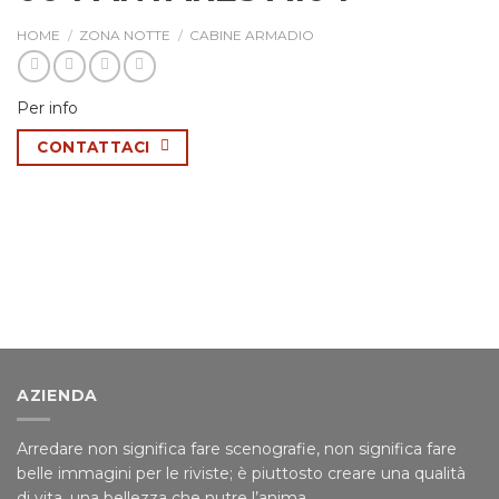
HOME
/
ZONA NOTTE
/
CABINE ARMADIO
Per info
CONTATTACI
AZIENDA
Arredare non significa fare scenografie, non significa fare
belle immagini per le riviste; è piuttosto creare una qualità
di vita, una bellezza che nutre l’anima.