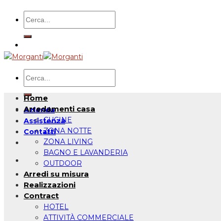
Salta
Cerca:
ai
contenuti
Cerca:
Home
Arredamenti casa
Azienda
CUCINE
Assistenza
ZONA NOTTE
Contatti
ZONA LIVING
BAGNO E LAVANDERIA
OUTDOOR
Arredi su misura
Realizzazioni
Contract
HOTEL
ATTIVITÀ COMMERCIALE