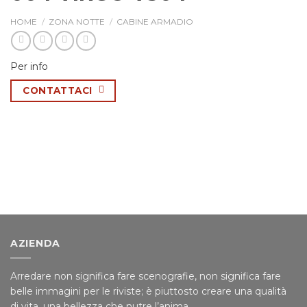
HOME
/
ZONA NOTTE
/
CABINE ARMADIO
Per info
CONTATTACI
AZIENDA
Arredare non significa fare scenografie, non significa fare
belle immagini per le riviste; è piuttosto creare una qualità
di vita, una bellezza che nutre l’anima.