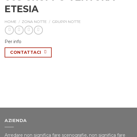
ETESIA
HOME
/
ZONA NOTTE
/
GRUPPI NOTTE
Per info
CONTATTACI
AZIENDA
Arredare non significa fare scenografie, non significa fare