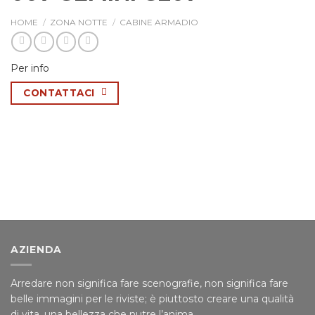
HOME
/
ZONA NOTTE
/
CABINE ARMADIO
Per info
CONTATTACI
AZIENDA
Arredare non significa fare scenografie, non significa fare
belle immagini per le riviste; è piuttosto creare una qualità
di vita, una bellezza che nutre l’anima.