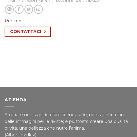
HOME
/
COMPLEMENTI
/
TAVOLINI TRASFORMABILI
Per info
CONTATTACI
AZIENDA
Arredare non significa fare scenografie, non significa fare
belle immagini per le riviste; è piuttosto creare una qualità
di vita, una bellezza che nutre l’anima.
(Albert Hadley)