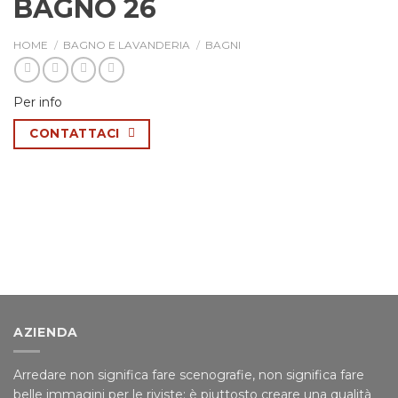
BAGNO 26
HOME
/
BAGNO E LAVANDERIA
/
BAGNI
Per info
CONTATTACI
AZIENDA
Arredare non significa fare scenografie, non significa fare
belle immagini per le riviste; è piuttosto creare una qualità