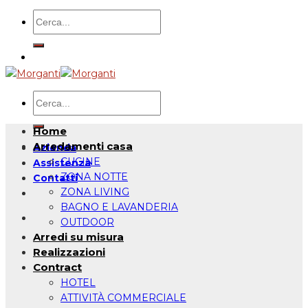
Salta
Cerca:
ai
contenuti
Cerca:
Home
Arredamenti casa
Azienda
CUCINE
Assistenza
ZONA NOTTE
Contatti
ZONA LIVING
BAGNO E LAVANDERIA
OUTDOOR
Arredi su misura
Realizzazioni
Contract
HOTEL
ATTIVITÀ COMMERCIALE