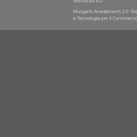
IMPRESA 4.0
Morganti Arredamenti 2.0: Ris
e Tecnologia per il Commerci