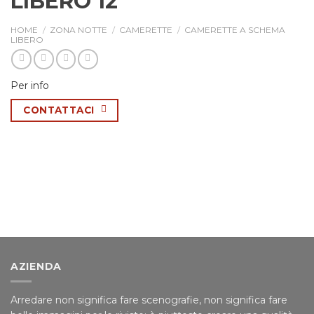
LIBERO 12
HOME
/
ZONA NOTTE
/
CAMERETTE
/
CAMERETTE A SCHEMA
LIBERO
Per info
CONTATTACI
AZIENDA
Arredare non significa fare scenografie, non significa fare