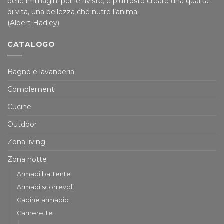
belle immagini per le riviste; è piuttosto creare una qualità
di vita, una bellezza che nutre l’anima.
(Albert Hadley)
CATALOGO
Bagno e lavanderia
Complementi
Cucine
Outdoor
Zona living
Zona notte
Armadi battente
Armadi scorrevoli
Cabine armadio
Camerette