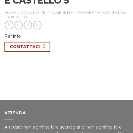
E CASTELLO 5
HOME
/
ZONA NOTTE
/
CAMERETTE
/
CAMERETTE A SOPPALCO
E CASTELLO
Per info
CONTATTACI
AZIENDA
Arredare non significa fare scenografie, non significa fare