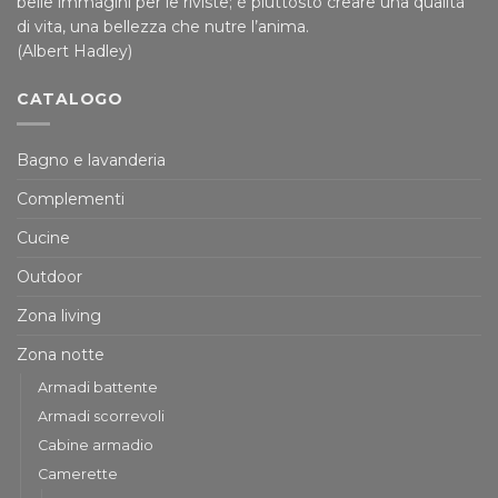
belle immagini per le riviste; è piuttosto creare una qualità
di vita, una bellezza che nutre l’anima.
(Albert Hadley)
CATALOGO
Bagno e lavanderia
Complementi
Cucine
Outdoor
Zona living
Zona notte
Armadi battente
Armadi scorrevoli
Cabine armadio
Camerette