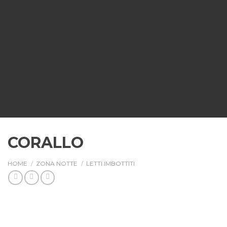
CORALLO
HOME
/
ZONA NOTTE
/
LETTI IMBOTTITI