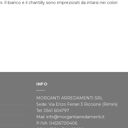
l bianco e il chantilly sono impreziositi da intarsi nei colori
INFO
MORGANTI ARREDAMENTI SRL
Sede: Via Enzo Ferrari 3 Riccione (Rimini)
Tel: 0541 604797
Mail: info@morgantiarredamenti.it
P.IVA: 04536700406