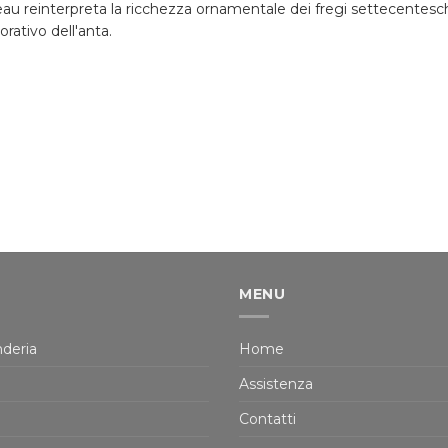
au reinterpreta la ricchezza ornamentale dei fregi settecenteschi. I
rativo dell'anta.
MENU
deria
Home
Assistenza
Contatti