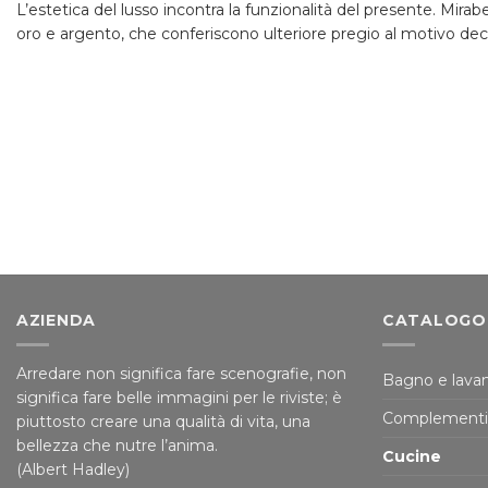
L’estetica del lusso incontra la funzionalità del presente. Mirabe
oro e argento, che conferiscono ulteriore pregio al motivo deco
AZIENDA
CATALOGO
Arredare non significa fare scenografie, non
Bagno e lavan
significa fare belle immagini per le riviste; è
Complementi
piuttosto creare una qualità di vita, una
bellezza che nutre l’anima.
Cucine
(Albert Hadley)