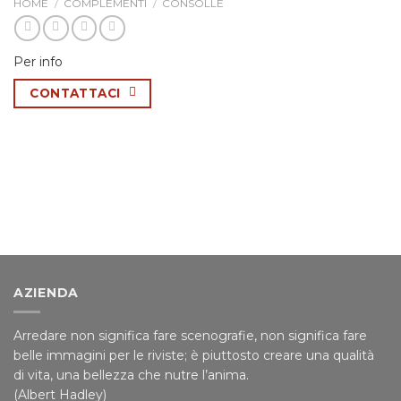
HOME
/
COMPLEMENTI
/
CONSOLLE
Per info
CONTATTACI
AZIENDA
Arredare non significa fare scenografie, non significa fare
belle immagini per le riviste; è piuttosto creare una qualità
di vita, una bellezza che nutre l’anima.
(Albert Hadley)