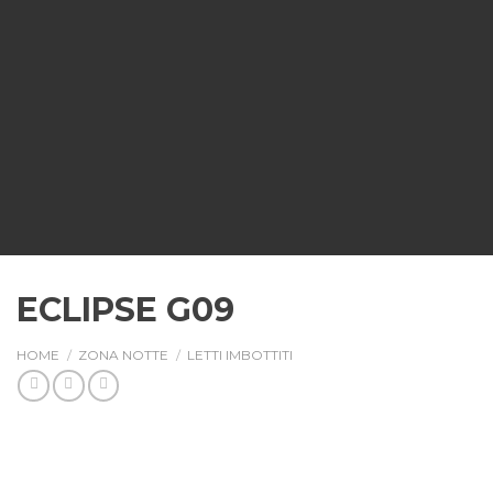
ECLIPSE G09
HOME
/
ZONA NOTTE
/
LETTI IMBOTTITI