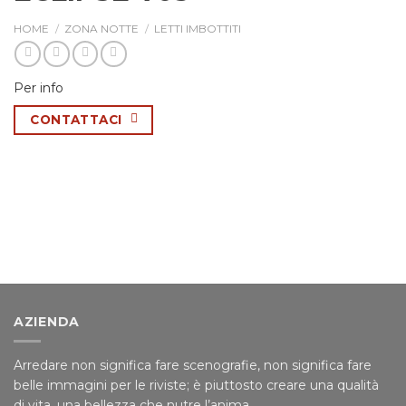
HOME
/
ZONA NOTTE
/
LETTI IMBOTTITI
Per info
CONTATTACI
AZIENDA
Arredare non significa fare scenografie, non significa fare
belle immagini per le riviste; è piuttosto creare una qualità
di vita, una bellezza che nutre l’anima.