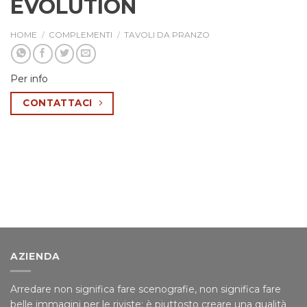
EVOLUTION
HOME
/
COMPLEMENTI
/
TAVOLI DA PRANZO
Per info
CONTATTACI
AZIENDA
Arredare non significa fare scenografie, non significa fare
belle immagini per le riviste; è piuttosto creare una qualità