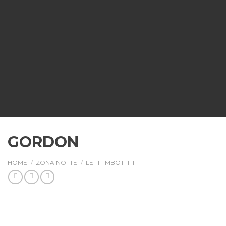
GORDON
HOME
/
ZONA NOTTE
/
LETTI IMBOTTITI