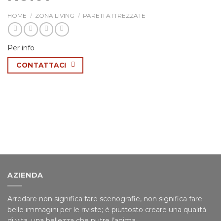
HOME
/
ZONA LIVING
/
PARETI ATTREZZATE
Per info
CONTATTACI
AZIENDA
Arredare non significa fare scenografie, non significa fare
belle immagini per le riviste; è piuttosto creare una qualità
di vita, una bellezza che nutre l’anima.