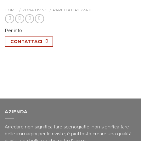
HOME
/
ZONA LIVING
/
PARETI ATTREZZATE
Per info
CONTATTACI
AZIENDA
Arredare non significa fare scenografie, non significa fare
belle immagini per le riviste; è piuttosto creare una qualità
di vita, una bellezza che nutre l’anima.