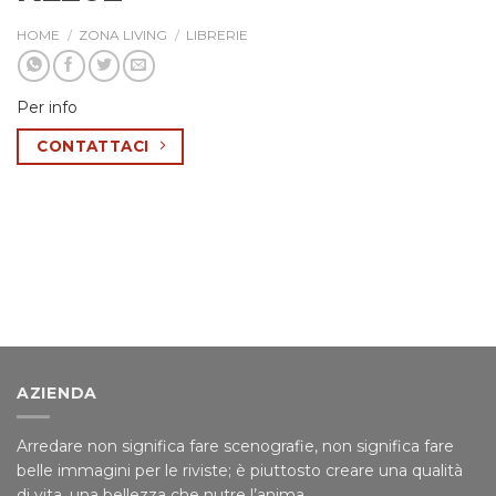
HOME
/
ZONA LIVING
/
LIBRERIE
Per info
CONTATTACI
AZIENDA
Arredare non significa fare scenografie, non significa fare
belle immagini per le riviste; è piuttosto creare una qualità
di vita, una bellezza che nutre l’anima.