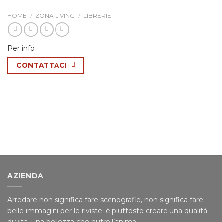
HOME
/
ZONA LIVING
/
LIBRERIE
Per info
CONTATTACI
AZIENDA
Arredare non significa fare scenografie, non significa fare
belle immagini per le riviste; è piuttosto creare una qualità
di vita, una bellezza che nutre l’anima.