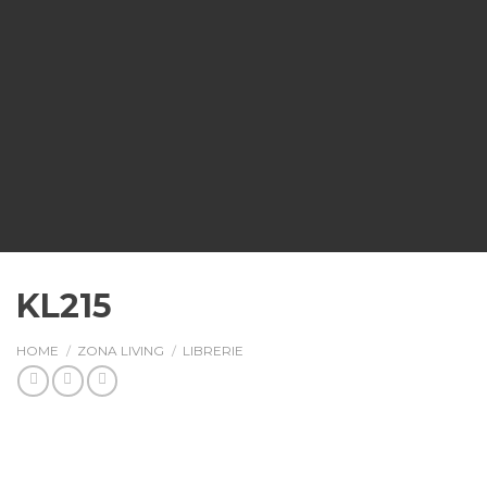
KL215
HOME
/
ZONA LIVING
/
LIBRERIE