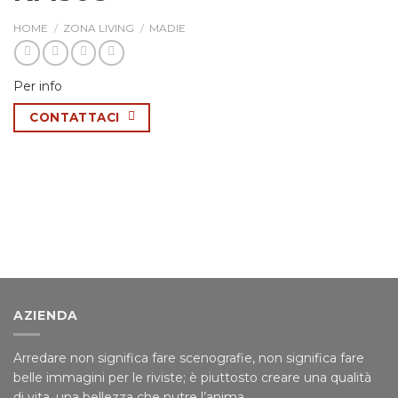
HOME
/
ZONA LIVING
/
MADIE
Per info
CONTATTACI
AZIENDA
Arredare non significa fare scenografie, non significa fare
belle immagini per le riviste; è piuttosto creare una qualità
di vita, una bellezza che nutre l’anima.