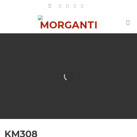
Salta
ai
contenuti
KM308