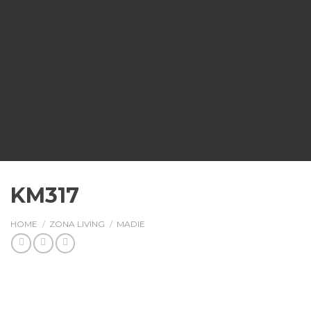
KM317
HOME
/
ZONA LIVING
/
MADIE