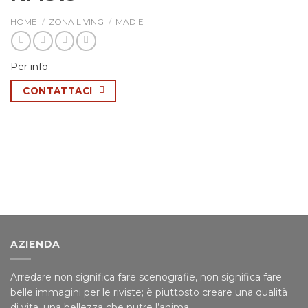
HOME
/
ZONA LIVING
/
MADIE
Per info
CONTATTACI
AZIENDA
Arredare non significa fare scenografie, non significa fare
belle immagini per le riviste; è piuttosto creare una qualità
di vita, una bellezza che nutre l’anima.