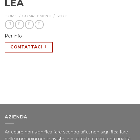
LEA
HOME
/
COMPLEMENTI
/
SEDIE
Per info
CONTATTACI
AZIENDA
Arredare non significa fare scenografie, non significa fare
belle immagini per le riviste; è piuttosto creare una qualità