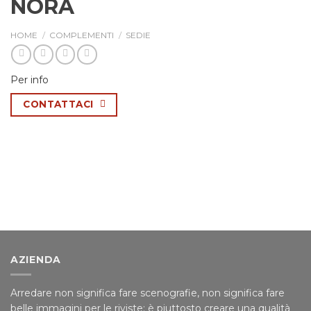
NORA
HOME
/
COMPLEMENTI
/
SEDIE
Per info
CONTATTACI
AZIENDA
Arredare non significa fare scenografie, non significa fare
belle immagini per le riviste; è piuttosto creare una qualità