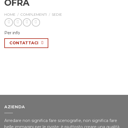
OFRA
HOME
/
COMPLEMENTI
/
SEDIE
Per info
CONTATTACI
AZIENDA
Arredare non significa fare scenografie, non significa fare
belle immagini per le riviste; è piuttosto creare una qualità