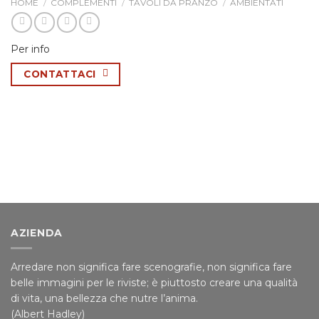
HOME
/
COMPLEMENTI
/
TAVOLI DA PRANZO
/
AMBIENTATI
Per info
CONTATTACI
AZIENDA
Arredare non significa fare scenografie, non significa fare
belle immagini per le riviste; è piuttosto creare una qualità
di vita, una bellezza che nutre l’anima.
(Albert Hadley)