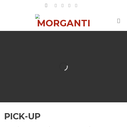
Salta
ai
contenuti
PICK-UP