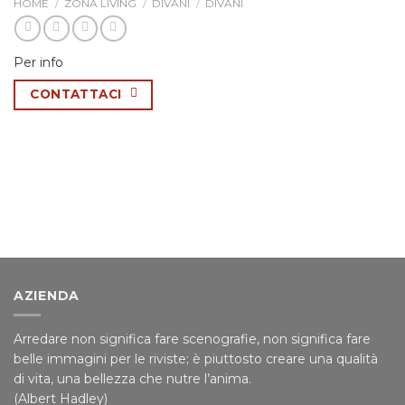
HOME
/
ZONA LIVING
/
DIVANI
/
DIVANI
Per info
CONTATTACI
AZIENDA
Arredare non significa fare scenografie, non significa fare
belle immagini per le riviste; è piuttosto creare una qualità
di vita, una bellezza che nutre l’anima.
(Albert Hadley)