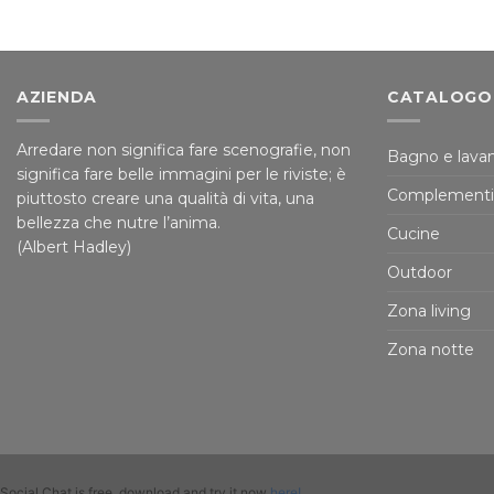
AZIENDA
CATALOGO
Arredare non significa fare scenografie, non
Bagno e lavan
significa fare belle immagini per le riviste; è
Complementi
piuttosto creare una qualità di vita, una
bellezza che nutre l’anima.
Cucine
(Albert Hadley)
Outdoor
Zona living
Zona notte
Social Chat is free, download and try it now
here!