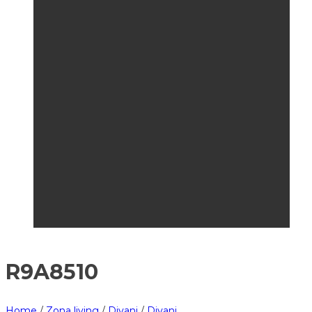
R9A8510
Home
/
Zona living
/
Divani
/
Divani