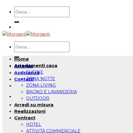
Salta
Cerca:
ai
contenuti
Cerca:
Home
Arredamenti casa
Azienda
CUCINE
Assistenza
ZONA NOTTE
Contatti
ZONA LIVING
BAGNO E LAVANDERIA
OUTDOOR
Arredi su misura
Realizzazioni
Contract
HOTEL
ATTIVITÀ COMMERCIALE