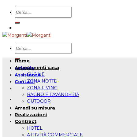
Salta
Cerca:
ai
contenuti
Cerca:
Home
Arredamenti casa
Azienda
CUCINE
Assistenza
ZONA NOTTE
Contatti
ZONA LIVING
BAGNO E LAVANDERIA
OUTDOOR
Arredi su misura
Realizzazioni
Contract
HOTEL
ATTIVITÀ COMMERCIALE