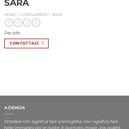
SARA
HOME
/
COMPLEMENTI
/
SEDIE
Per info
CONTATTACI
AZIENDA
Arredare non significa fare scenografie, non significa fare
belle immagini per le riviste; è piuttosto creare una qualità