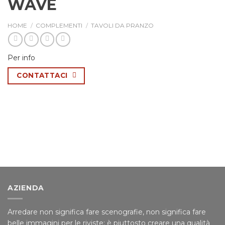
WAVE
HOME
/
COMPLEMENTI
/
TAVOLI DA PRANZO
Per info
CONTATTACI
AZIENDA
Arredare non significa fare scenografie, non significa fare
belle immagini per le riviste; è piuttosto creare una qualità