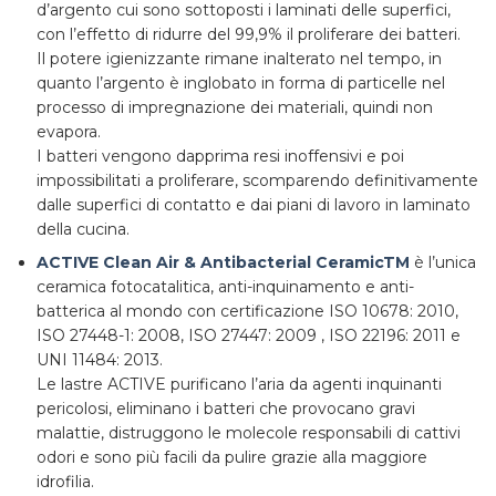
d’argento cui sono sottoposti i laminati delle superfici,
con l’effetto di ridurre del 99,9% il proliferare dei batteri.
Il potere igienizzante rimane inalterato nel tempo, in
quanto l’argento è inglobato in forma di particelle nel
processo di impregnazione dei materiali, quindi non
evapora.
I batteri vengono dapprima resi inoffensivi e poi
impossibilitati a proliferare, scomparendo definitivamente
dalle superfici di contatto e dai piani di lavoro in laminato
della cucina.
ACTIVE Clean Air & Antibacterial CeramicTM
è l’unica
ceramica fotocatalitica, anti-inquinamento e anti-
batterica al mondo con certificazione ISO 10678: 2010,
ISO 27448-1: 2008, ISO 27447: 2009 , ISO 22196: 2011 e
UNI 11484: 2013.
Le lastre ACTIVE purificano l’aria da agenti inquinanti
pericolosi, eliminano i batteri che provocano gravi
malattie, distruggono le molecole responsabili di cattivi
odori e sono più facili da pulire grazie alla maggiore
idrofilia.