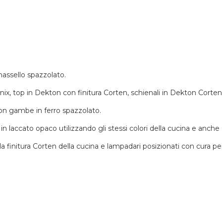
assello spazzolato.
enix, top in Dekton con finitura Corten, schienali in Dekton Corte
con gambe in ferro spazzolato.
n laccato opaco utilizzando gli stessi colori della cucina e anche
ma la finitura Corten della cucina e lampadari posizionati con cur